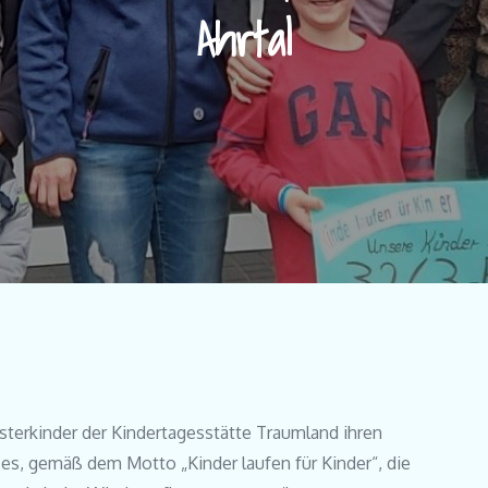
Ahrtal
terkinder der Kindertagesstätte Traumland ihren
r es, gemäß dem Motto „Kinder laufen für Kinder“, die