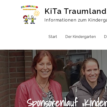
Skip
KiTa Traumland
to
content
Informationen zum Kinderg
Start
Der Kindergarten
D
Sponsorenlauf „Kinde